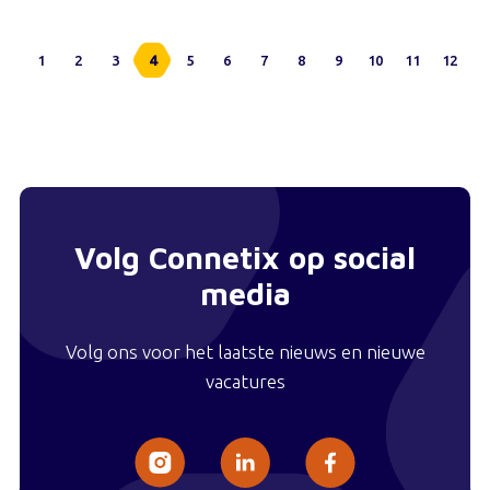
1
2
3
4
5
6
7
8
9
10
11
12
Volg Connetix op social
media
Volg ons voor het laatste nieuws en nieuwe
vacatures