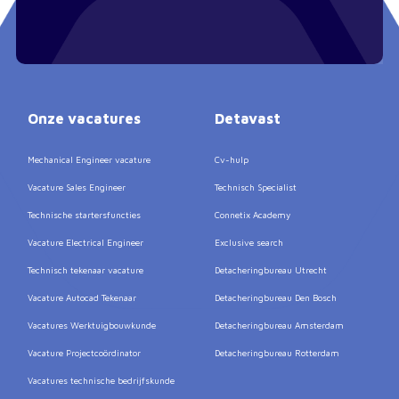
Onze vacatures
Detavast
Mechanical Engineer vacature
Cv-hulp
Vacature Sales Engineer
Technisch Specialist
Technische startersfuncties
Connetix Academy
Vacature Electrical Engineer
Exclusive search
Technisch tekenaar vacature
Detacheringbureau Utrecht
Vacature Autocad Tekenaar
Detacheringbureau Den Bosch
Vacatures Werktuigbouwkunde
Detacheringbureau Amsterdam
Vacature Projectcoördinator
Detacheringbureau Rotterdam
Vacatures technische bedrijfskunde