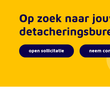
Op zoek naar jo
detacheringsbur
open sollicitatie
neem con