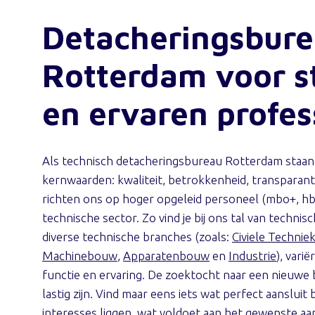
Detacheringsbur
Rotterdam voor s
en ervaren profes
Als technisch detacheringsbureau Rotterdam staan 
kernwaarden: kwaliteit, betrokkenheid, transparan
richten ons op hoger opgeleid personeel (mbo+, hb
technische sector. Zo vind je bij ons tal van technis
diverse technische branches (zoals:
Civiele Technie
Machinebouw
,
Apparatenbouw
en
Industrie
), vari
functie en ervaring. De zoektocht naar een nieuwe
lastig zijn. Vind maar eens iets wat perfect aansluit bi
interesses liggen, wat voldoet aan het gewenste aa