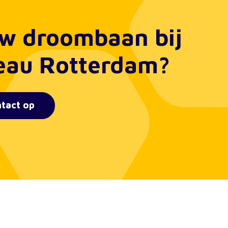
uw droombaan bij
eau Rotterdam?
tact op