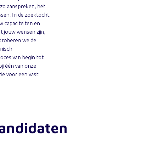
g zo aanspreken, het
assen. In de zoektocht
w capaciteiten en
t jouw wensen zijn,
 proberen we de
hnisch
oces van begin tot
bij één van onze
tie voor een vast
kandidaten