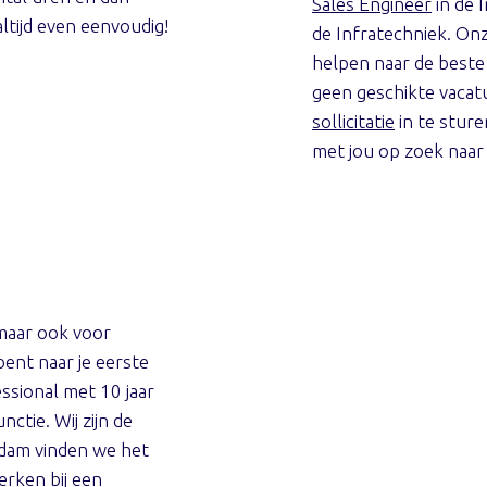
Sales Engineer
in de 
altijd even eenvoudig!
de Infratechniek. On
helpen naar de beste
geen geschikte vacat
sollicitatie
in te stur
met jou op zoek naar
 maar ook voor
bent naar je eerste
essional met 10 jaar
ctie. Wij zijn de
rdam vinden we het
erken bij een