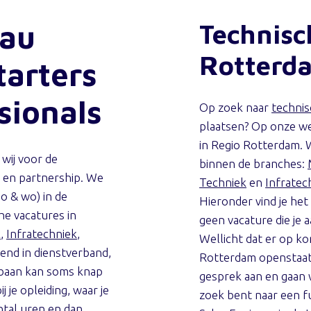
Technisc
eau
Rotterd
tarters
sionals
Op zoek naar
technis
plaatsen? Op onze we
in Regio Rotterdam. 
wij voor de
binnen de branches:
t en partnership. We
Techniek
en
Infratec
o & wo) in de
Hieronder vind je het
che vacatures in
geen vacature die je 
k
,
Infratechniek
,
Wellicht dat er op ko
ërend in dienstverband,
Rotterdam openstaat d
 baan kan soms knap
gesprek aan en gaan 
j je opleiding, waar je
zoek bent naar een f
ntal uren en dan