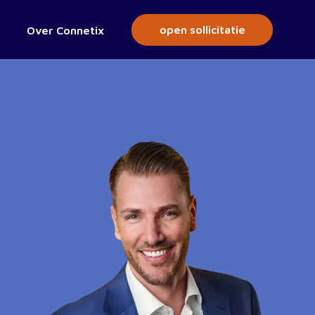
open sollicitatie
Over Connetix