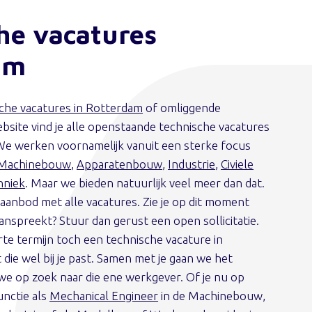
he vacatures
am
che vacatures in Rotterdam
of omliggende
bsite vind je alle openstaande technische vacatures
We werken voornamelijk vanuit een sterke focus
Machinebouw
,
Apparatenbouw
,
Industrie
,
Civiele
hniek
. Maar we bieden natuurlijk veel meer dan dat.
 aanbod met alle vacatures. Zie je op dit moment
aanspreekt? Stuur dan gerust een open sollicitatie.
rte termijn toch een technische vacature in
ie wel bij je past. Samen met je gaan we het
we op zoek naar die ene werkgever. Of je nu op
unctie als
Mechanical Engineer
in de Machinebouw,