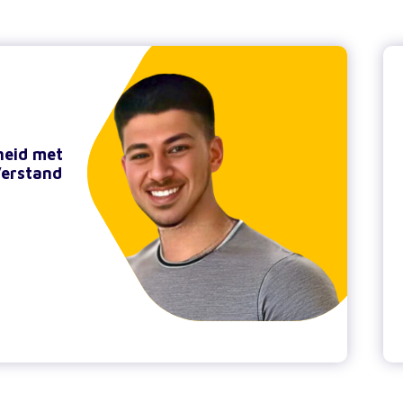
heid met
Verstand