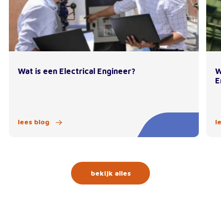
Wat is een Electrical Engineer?
W
E
lees blog
l
bekijk alles