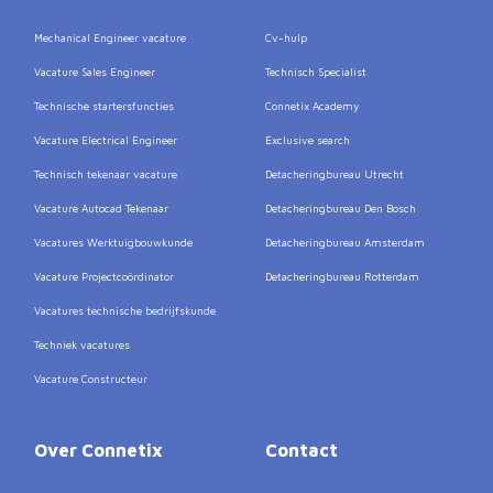
Mechanical Engineer vacature
Cv-hulp
Vacature Sales Engineer
Technisch Specialist
Technische startersfuncties
Connetix Academy
Vacature Electrical Engineer
Exclusive search
Technisch tekenaar vacature
Detacheringbureau Utrecht
Vacature Autocad Tekenaar
Detacheringbureau Den Bosch
Vacatures Werktuigbouwkunde
Detacheringbureau Amsterdam
Vacature Projectcoördinator
Detacheringbureau Rotterdam
Vacatures technische bedrijfskunde
Techniek vacatures
Vacature Constructeur
Over Connetix
Contact