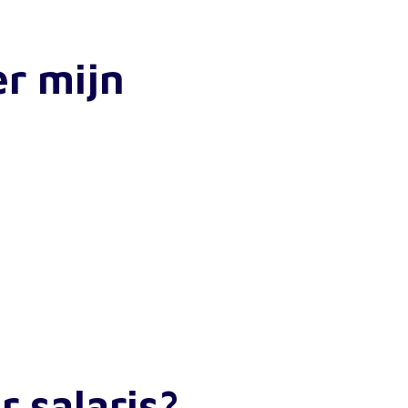
er mijn
r salaris?