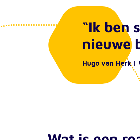
“Ik ben 
nieuwe 
Hugo van Herk |
Wat is een rea