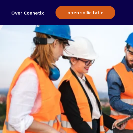
open sollicitatie
Over Connetix