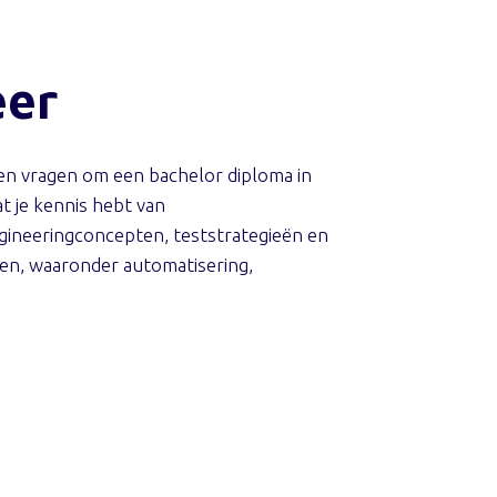
eer
jven vragen om een bachelor diploma in
at je kennis hebt van
ineeringconcepten, teststrategieën en
ken, waaronder automatisering,