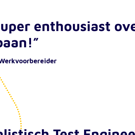
super enthousiast ov
baan!”
 Werkvoorbereider
listisch Test Enginee