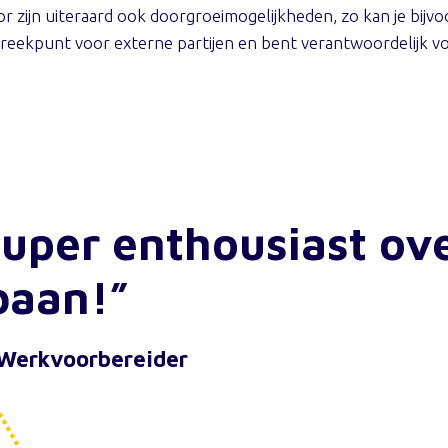
ator zijn uiteraard ook doorgroeimogelijkheden, zo kan je bij
eekpunt voor externe partijen en bent verantwoordelijk voor
super enthousiast ov
baan!”
 Werkvoorbereider