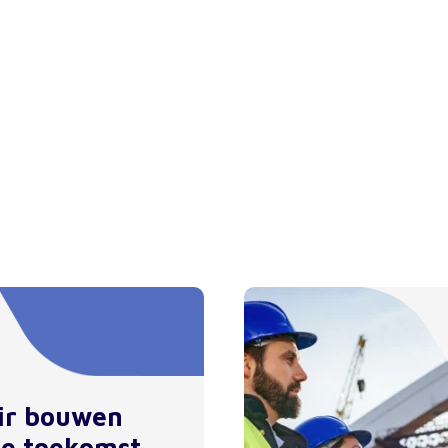
air bouwen
de toekomst