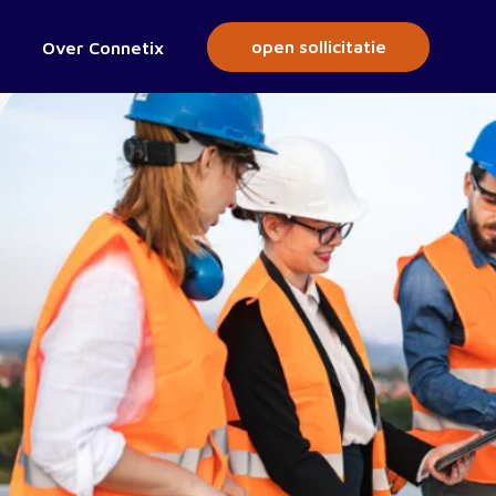
open sollicitatie
Over Connetix