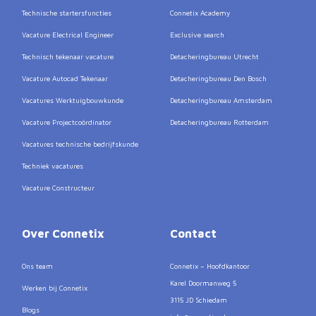
Technische startersfuncties
Connetix Academy
Vacature Electrical Engineer
Exclusive search
Technisch tekenaar vacature
Detacheringbureau Utrecht
Vacature Autocad Tekenaar
Detacheringbureau Den Bosch
Vacatures Werktuigbouwkunde
Detacheringbureau Amsterdam
Vacature Projectcoördinator
Detacheringbureau Rotterdam
Vacatures technische bedrijfskunde
Techniek vacatures
Vacature Constructeur
Over Connetix
Contact
Ons team
Connetix – Hoofdkantoor
Karel Doormanweg 5
Werken bij Connetix
3115 JD Schiedam
Blogs