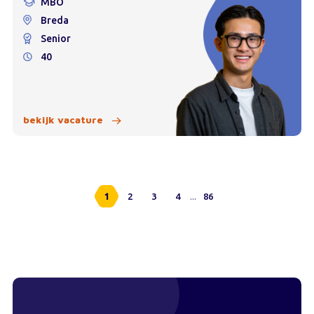
MBO
Breda
Senior
40
bekijk vacature
...
1
2
3
4
86