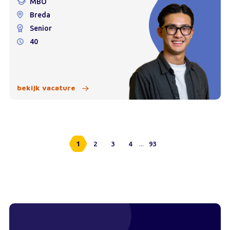
MBO
Breda
Senior
40
bekijk vacature
...
1
2
3
4
93