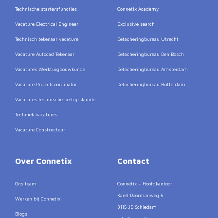
Technische startersfuncties
Connetix Academy
Vacature Electrical Engineer
Exclusive search
Technisch tekenaar vacature
Detacheringbureau Utrecht
Vacature Autocad Tekenaar
Detacheringbureau Den Bosch
Vacatures Werktuigbouwkunde
Detacheringbureau Amsterdam
Vacature Projectcoördinator
Detacheringbureau Rotterdam
Vacatures technische bedrijfskunde
Techniek vacatures
Vacature Constructeur
Over Connetix
Contact
Ons team
Connetix – Hoofdkantoor
Karel Doormanweg 5
Werken bij Connetix
3115 JD Schiedam
Blogs