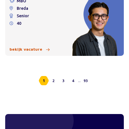
MBO
Breda
Senior
40
bekijk vacature
...
1
2
3
4
93