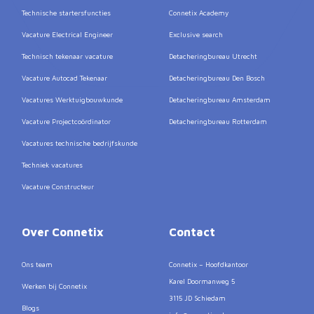
Technische startersfuncties
Connetix Academy
Vacature Electrical Engineer
Exclusive search
Technisch tekenaar vacature
Detacheringbureau Utrecht
Vacature Autocad Tekenaar
Detacheringbureau Den Bosch
Vacatures Werktuigbouwkunde
Detacheringbureau Amsterdam
Vacature Projectcoördinator
Detacheringbureau Rotterdam
Vacatures technische bedrijfskunde
Techniek vacatures
Vacature Constructeur
Over Connetix
Contact
Ons team
Connetix – Hoofdkantoor
Karel Doormanweg 5
Werken bij Connetix
3115 JD Schiedam
Blogs