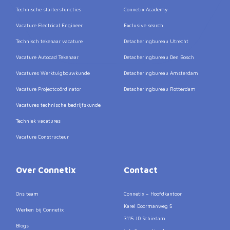
Technische startersfuncties
Connetix Academy
Vacature Electrical Engineer
Exclusive search
Technisch tekenaar vacature
Detacheringbureau Utrecht
Vacature Autocad Tekenaar
Detacheringbureau Den Bosch
Vacatures Werktuigbouwkunde
Detacheringbureau Amsterdam
Vacature Projectcoördinator
Detacheringbureau Rotterdam
Vacatures technische bedrijfskunde
Techniek vacatures
Vacature Constructeur
Over Connetix
Contact
Ons team
Connetix – Hoofdkantoor
Karel Doormanweg 5
Werken bij Connetix
3115 JD Schiedam
Blogs