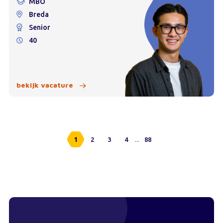
MBO
Breda
Senior
40
bekijk vacature
...
1
2
3
4
88