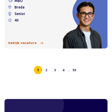
MBO
Breda
Senior
40
bekijk vacature
...
1
2
3
4
93