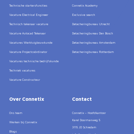
Technische startersfuncties
Connetix Academy
Vacature Electrical Engineer
Exclusive search
Technisch tekenaar vacature
Detacheringbureau Utrecht
Vacature Autocad Tekenaar
Detacheringbureau Den Bosch
Vacatures Werktuigbouwkunde
Detacheringbureau Amsterdam
Vacature Projectcoördinator
Detacheringbureau Rotterdam
Vacatures technische bedrijfskunde
Techniek vacatures
Vacature Constructeur
Over Connetix
Contact
Ons team
Connetix – Hoofdkantoor
Karel Doormanweg 5
Werken bij Connetix
3115 JD Schiedam
Blogs