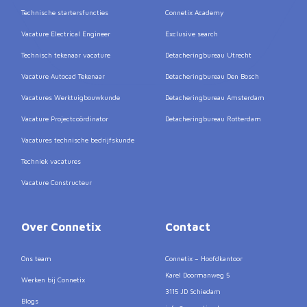
Technische startersfuncties
Connetix Academy
Vacature Electrical Engineer
Exclusive search
Technisch tekenaar vacature
Detacheringbureau Utrecht
Vacature Autocad Tekenaar
Detacheringbureau Den Bosch
Vacatures Werktuigbouwkunde
Detacheringbureau Amsterdam
Vacature Projectcoördinator
Detacheringbureau Rotterdam
Vacatures technische bedrijfskunde
Techniek vacatures
Vacature Constructeur
Over Connetix
Contact
Ons team
Connetix – Hoofdkantoor
Karel Doormanweg 5
Werken bij Connetix
3115 JD Schiedam
Blogs