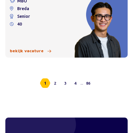
MBO
Breda
Senior
40
bekijk vacature
...
1
2
3
4
86