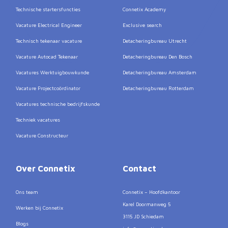
Technische startersfuncties
Connetix Academy
Vacature Electrical Engineer
Exclusive search
Technisch tekenaar vacature
Detacheringbureau Utrecht
Vacature Autocad Tekenaar
Detacheringbureau Den Bosch
Vacatures Werktuigbouwkunde
Detacheringbureau Amsterdam
Vacature Projectcoördinator
Detacheringbureau Rotterdam
Vacatures technische bedrijfskunde
Techniek vacatures
Vacature Constructeur
Over Connetix
Contact
Ons team
Connetix – Hoofdkantoor
Karel Doormanweg 5
Werken bij Connetix
3115 JD Schiedam
Blogs