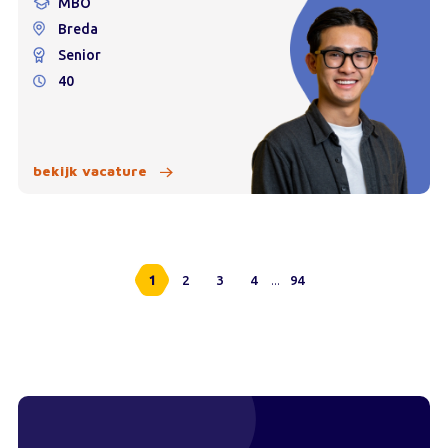
MBO
Breda
Senior
40
bekijk vacature
...
1
2
3
4
94