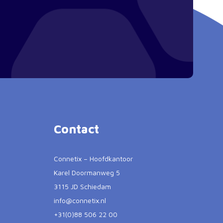
Contact
Connetix – Hoofdkantoor
Karel Doormanweg 5
3115 JD Schiedam
info@connetix.nl
+31(0)88 506 22 00