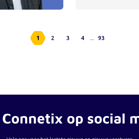
1
2
3
4
93
...
 Connetix op social 