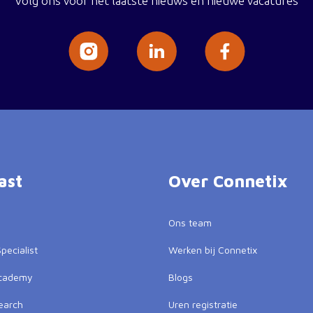
Volg ons voor het laatste nieuws en nieuwe vacatures
ast
Over Connetix
Ons team
pecialist
Werken bij Connetix
Academy
Blogs
earch
Uren registratie