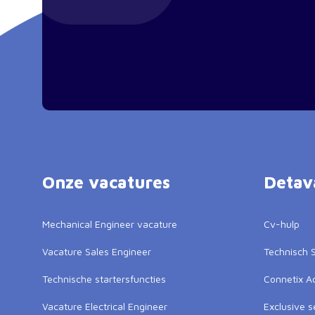
Onze vacatures
Detav
Mechanical Engineer vacature
Cv-hulp
Vacature Sales Engineer
Technisch S
Technische startersfuncties
Connetix 
Vacature Electrical Engineer
Exclusive s