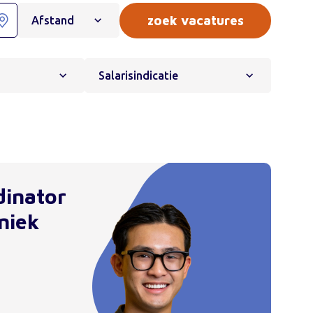
Afstand
Salarisindicatie
dinator
niek