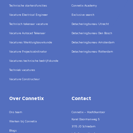
Technische startersfuncties
Connetix Academy
Vacature Electrical Engineer
Exclusive search
Technisch tekenaar vacature
Detacheringbureau Utrecht
Vacature Autocad Tekenaar
Detacheringbureau Den Bosch
Vacatures Werktuigbouwkunde
Detacheringbureau Amsterdam
Vacature Projectcoördinator
Detacheringbureau Rotterdam
Vacatures technische bedrijfskunde
Techniek vacatures
Vacature Constructeur
Over Connetix
Contact
Ons team
Connetix – Hoofdkantoor
Karel Doormanweg 5
Werken bij Connetix
3115 JD Schiedam
Blogs