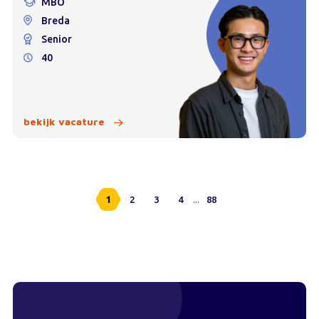
MBO
Breda
Senior
40
bekijk vacature
...
1
2
3
4
88