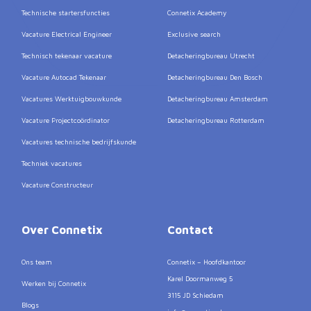
Technische startersfuncties
Connetix Academy
Vacature Electrical Engineer
Exclusive search
Technisch tekenaar vacature
Detacheringbureau Utrecht
Vacature Autocad Tekenaar
Detacheringbureau Den Bosch
Vacatures Werktuigbouwkunde
Detacheringbureau Amsterdam
Vacature Projectcoördinator
Detacheringbureau Rotterdam
Vacatures technische bedrijfskunde
Techniek vacatures
Vacature Constructeur
Over Connetix
Contact
Ons team
Connetix – Hoofdkantoor
Karel Doormanweg 5
Werken bij Connetix
3115 JD Schiedam
Blogs