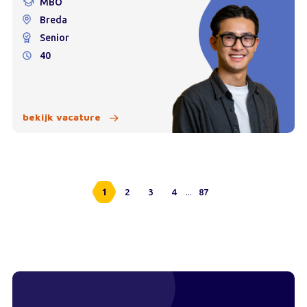
MBO
Breda
Senior
40
bekijk vacature
...
1
2
3
4
87