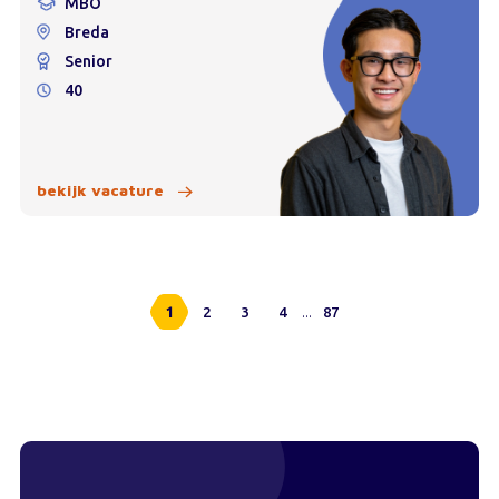
MBO
Breda
Senior
40
bekijk vacature
...
1
2
3
4
87