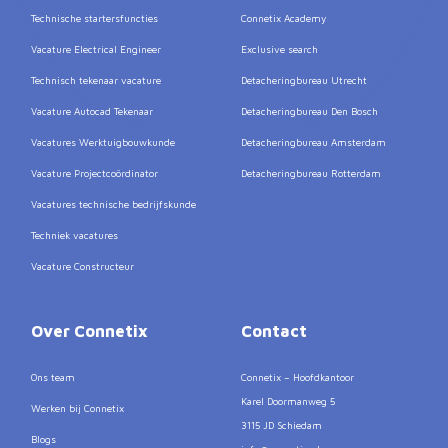
Technische startersfuncties
Connetix Academy
Vacature Electrical Engineer
Exclusive search
Technisch tekenaar vacature
Detacheringbureau Utrecht
Vacature Autocad Tekenaar
Detacheringbureau Den Bosch
Vacatures Werktuigbouwkunde
Detacheringbureau Amsterdam
Vacature Projectcoördinator
Detacheringbureau Rotterdam
Vacatures technische bedrijfskunde
Techniek vacatures
Vacature Constructeur
Over Connetix
Contact
Ons team
Connetix – Hoofdkantoor
Karel Doormanweg 5
Werken bij Connetix
3115 JD Schiedam
Blogs