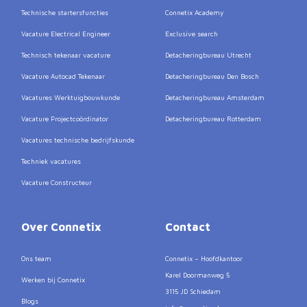
Technische startersfuncties
Connetix Academy
Vacature Electrical Engineer
Exclusive search
Technisch tekenaar vacature
Detacheringbureau Utrecht
Vacature Autocad Tekenaar
Detacheringbureau Den Bosch
Vacatures Werktuigbouwkunde
Detacheringbureau Amsterdam
Vacature Projectcoördinator
Detacheringbureau Rotterdam
Vacatures technische bedrijfskunde
Techniek vacatures
Vacature Constructeur
Over Connetix
Contact
Ons team
Connetix – Hoofdkantoor
Karel Doormanweg 5
Werken bij Connetix
3115 JD Schiedam
Blogs