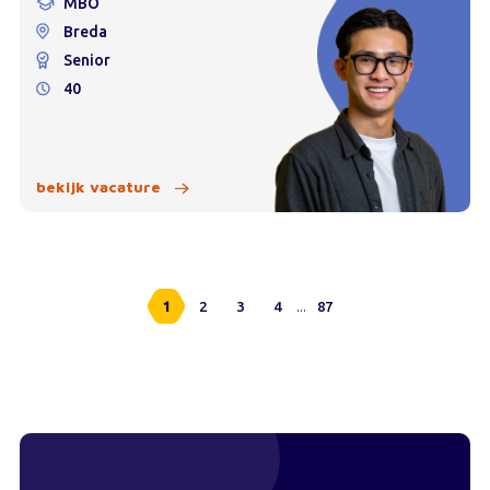
MBO
Breda
Senior
40
bekijk vacature
...
1
2
3
4
87