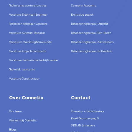
Technische startersfuncties
Connetix Academy
Vacature Electrical Engineer
Exclusive search
Technisch tekenaar vacature
Detacheringbureau Utrecht
Vacature Autocad Tekenaar
Detacheringbureau Den Bosch
Vacatures Werktuigbouwkunde
Detacheringbureau Amsterdam
Vacature Projectcoördinator
Detacheringbureau Rotterdam
Vacatures technische bedrijfskunde
Techniek vacatures
Vacature Constructeur
Over Connetix
Contact
Ons team
Connetix – Hoofdkantoor
Karel Doormanweg 5
Werken bij Connetix
3115 JD Schiedam
Blogs