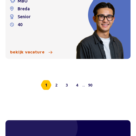
MBO
Breda
Senior
40
bekijk vacature
...
1
2
3
4
90