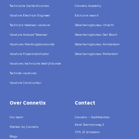
Technische startersfuncties
Connetix Academy
Vacature Electrical Engineer
Exclusive search
Technisch tekenaar vacature
Detacheringbureau Utrecht
Vacature Autocad Tekenaar
Detacheringbureau Den Bosch
Vacatures Werktuigbouwkunde
Detacheringbureau Amsterdam
Vacature Projectcoördinator
Detacheringbureau Rotterdam
Vacatures technische bedrijfskunde
Techniek vacatures
Vacature Constructeur
Over Connetix
Contact
Ons team
Connetix – Hoofdkantoor
Karel Doormanweg 5
Werken bij Connetix
3115 JD Schiedam
Blogs