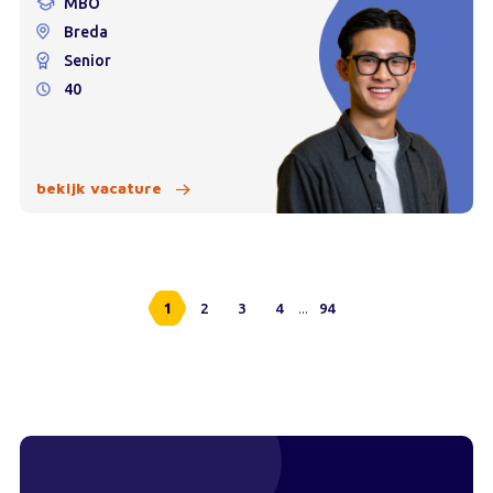
MBO
Breda
Senior
40
bekijk vacature
...
1
2
3
4
94