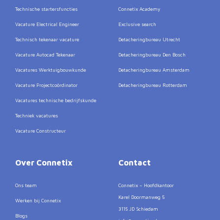
Technische startersfuncties
Connetix Academy
Vacature Electrical Engineer
Exclusive search
Technisch tekenaar vacature
Detacheringbureau Utrecht
Vacature Autocad Tekenaar
Detacheringbureau Den Bosch
Vacatures Werktuigbouwkunde
Detacheringbureau Amsterdam
Vacature Projectcoördinator
Detacheringbureau Rotterdam
Vacatures technische bedrijfskunde
Techniek vacatures
Vacature Constructeur
Over Connetix
Contact
Ons team
Connetix – Hoofdkantoor
Karel Doormanweg 5
Werken bij Connetix
3115 JD Schiedam
Blogs