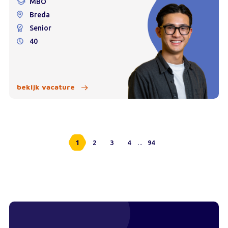
MBO
Breda
Senior
40
bekijk vacature
...
1
2
3
4
94