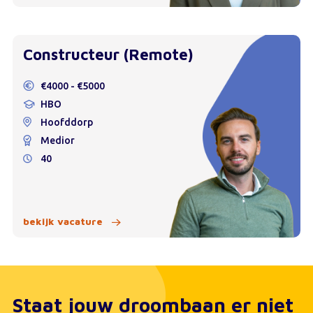
Constructeur (Remote)
€4000 - €5000
HBO
Hoofddorp
Medior
40
bekijk vacature
Staat jouw droombaan er niet