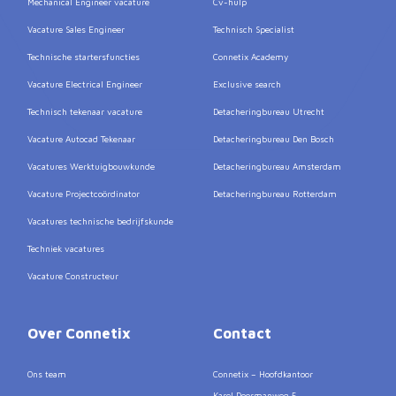
Mechanical Engineer vacature
Cv-hulp
Vacature Sales Engineer
Technisch Specialist
Technische startersfuncties
Connetix Academy
Vacature Electrical Engineer
Exclusive search
Technisch tekenaar vacature
Detacheringbureau Utrecht
Vacature Autocad Tekenaar
Detacheringbureau Den Bosch
Vacatures Werktuigbouwkunde
Detacheringbureau Amsterdam
Vacature Projectcoördinator
Detacheringbureau Rotterdam
Vacatures technische bedrijfskunde
Techniek vacatures
Vacature Constructeur
Over Connetix
Contact
Ons team
Connetix – Hoofdkantoor
Karel Doormanweg 5