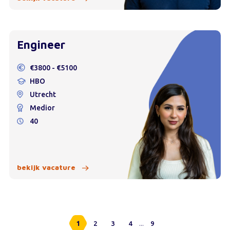
Engineer
€3800 - €5100
HBO
Utrecht
Medior
40
bekijk vacature
...
1
2
3
4
9