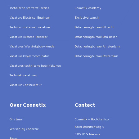
Technische startersfuncties
Connetix Academy
Vacature Electrical Engineer
Exclusive search
Technisch tekenaar vacature
Detacheringbureau Utrecht
Vacature Autocad Tekenaar
Detacheringbureau Den Bosch
Vacatures Werktuigbouwkunde
Detacheringbureau Amsterdam
Vacature Projectcoördinator
Detacheringbureau Rotterdam
Vacatures technische bedrijfskunde
Techniek vacatures
Vacature Constructeur
Over Connetix
Contact
Ons team
Connetix – Hoofdkantoor
Karel Doormanweg 5
Werken bij Connetix
3115 JD Schiedam
Blogs