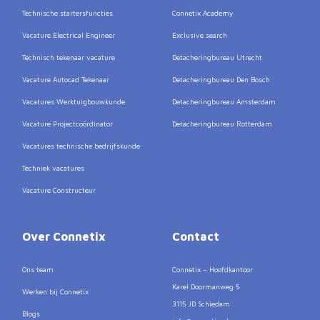
Technische startersfuncties
Connetix Academy
Vacature Electrical Engineer
Exclusive search
Technisch tekenaar vacature
Detacheringbureau Utrecht
Vacature Autocad Tekenaar
Detacheringbureau Den Bosch
Vacatures Werktuigbouwkunde
Detacheringbureau Amsterdam
Vacature Projectcoördinator
Detacheringbureau Rotterdam
Vacatures technische bedrijfskunde
Techniek vacatures
Vacature Constructeur
Over Connetix
Contact
Ons team
Connetix – Hoofdkantoor
Karel Doormanweg 5
Werken bij Connetix
3115 JD Schiedam
Blogs