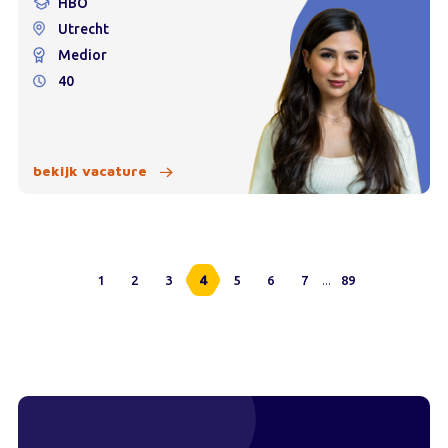
HBO
Utrecht
Medior
40
bekijk vacature
...
1
2
3
4
5
6
7
89