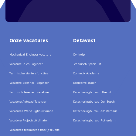
Onze vacatures
Detavast
Mechanical Engineer vacature
Cv-hulp
Vacature Sales Engineer
Technisch Specialist
Technische startersfuncties
Connetix Academy
Vacature Electrical Engineer
Exclusive search
Technisch tekenaar vacature
Detacheringbureau Utrecht
Vacature Autocad Tekenaar
Detacheringbureau Den Bosch
Vacatures Werktuigbouwkunde
Detacheringbureau Amsterdam
Vacature Projectcoördinator
Detacheringbureau Rotterdam
Vacatures technische bedrijfskunde