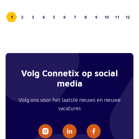
1
2
3
4
5
6
7
8
9
10
11
12
Volg Connetix op social
media
Volg ons voor het laatste nieuws en nieuwe
vacatures