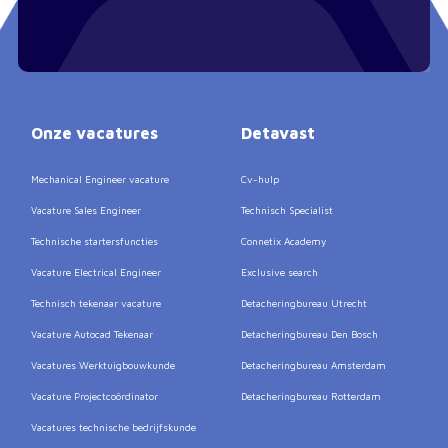
Onze vacatures
Detavast
Mechanical Engineer vacature
Cv-hulp
Vacature Sales Engineer
Technisch Specialist
Technische startersfuncties
Connetix Academy
Vacature Electrical Engineer
Exclusive search
Technisch tekenaar vacature
Detacheringbureau Utrecht
Vacature Autocad Tekenaar
Detacheringbureau Den Bosch
Vacatures Werktuigbouwkunde
Detacheringbureau Amsterdam
Vacature Projectcoördinator
Detacheringbureau Rotterdam
Vacatures technische bedrijfskunde