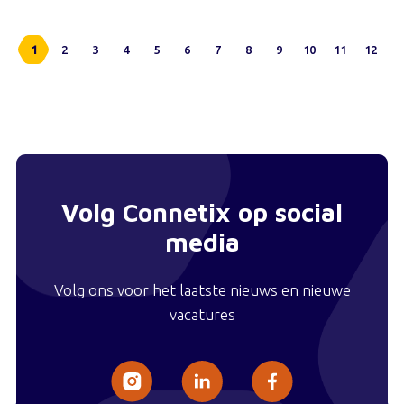
1
2
3
4
5
6
7
8
9
10
11
12
Volg Connetix op social
media
Volg ons voor het laatste nieuws en nieuwe
vacatures