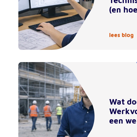
Techni
(en hoe
lees blog
Wat do
Werkvo
een we