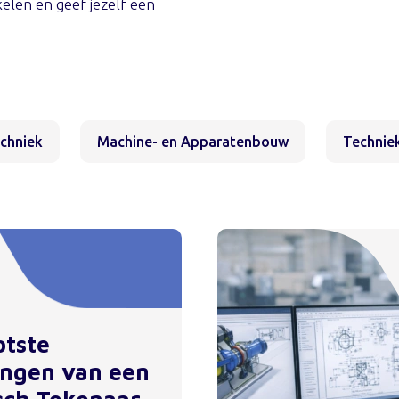
kelen en geef jezelf een
echniek
Machine- en Apparatenbouw
Techniek
otste
ingen van een