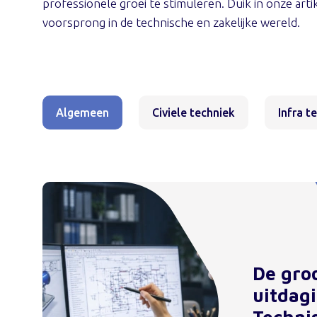
professionele groei te stimuleren. Duik in onze arti
voorsprong in de technische en zakelijke wereld.
Algemeen
Civiele techniek
Infra t
De gro
uitdag