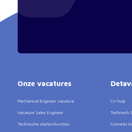
Onze vacatures
Detav
Mechanical Engineer vacature
Cv-hulp
Vacature Sales Engineer
Technisch S
Technische startersfuncties
Connetix 