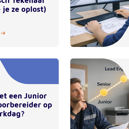
sch Tekenaar
 je ze oplost)
et een Junior
orbereider op
rkdag?