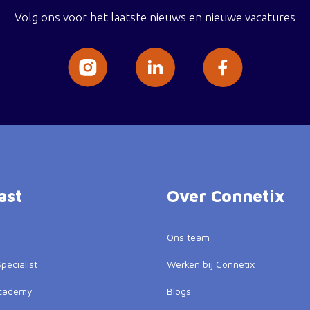
Volg ons voor het laatste nieuws en nieuwe vacatures
ast
Over Connetix
Ons team
pecialist
Werken bij Connetix
Academy
Blogs