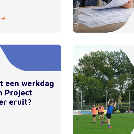
et een werkdag
n Project
er eruit?