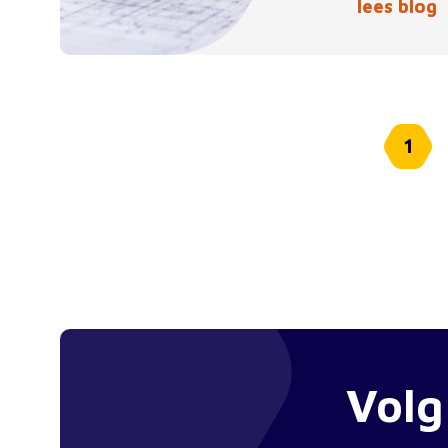
lees blog
1
Volg