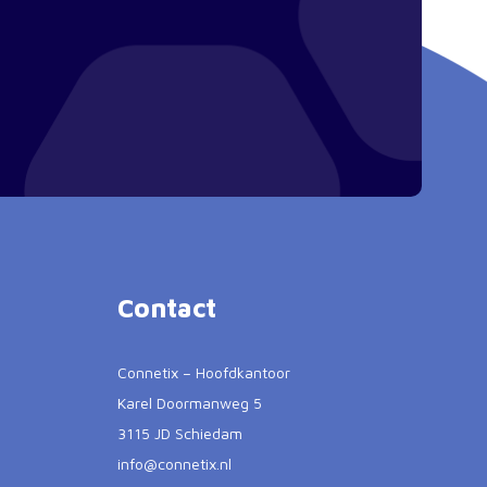
Contact
Connetix – Hoofdkantoor
Karel Doormanweg 5
3115 JD Schiedam
info@connetix.nl