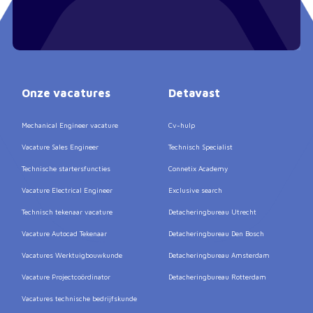
Onze vacatures
Detavast
Mechanical Engineer vacature
Cv-hulp
Vacature Sales Engineer
Technisch Specialist
Technische startersfuncties
Connetix Academy
Vacature Electrical Engineer
Exclusive search
Technisch tekenaar vacature
Detacheringbureau Utrecht
Vacature Autocad Tekenaar
Detacheringbureau Den Bosch
Vacatures Werktuigbouwkunde
Detacheringbureau Amsterdam
Vacature Projectcoördinator
Detacheringbureau Rotterdam
Vacatures technische bedrijfskunde