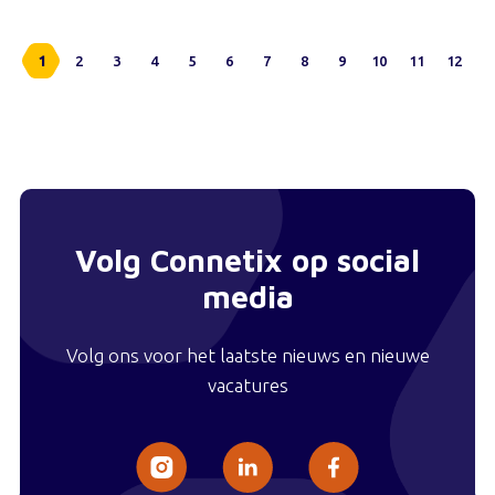
1
2
3
4
5
6
7
8
9
10
11
12
Volg Connetix op social
media
Volg ons voor het laatste nieuws en nieuwe
vacatures