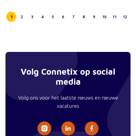
1
2
3
4
5
6
7
8
9
10
11
12
Volg Connetix op social
media
Volg ons voor het laatste nieuws en nieuwe
vacatures