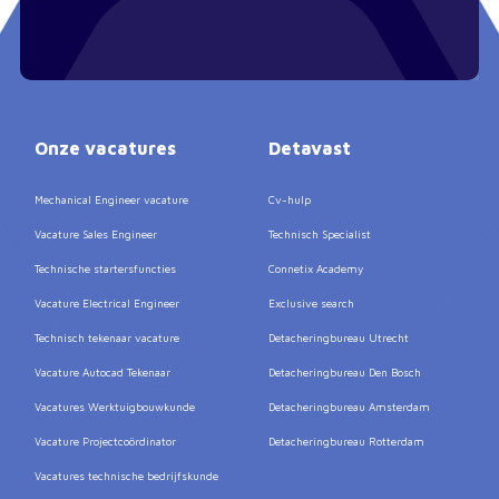
Onze vacatures
Detavast
Mechanical Engineer vacature
Cv-hulp
Vacature Sales Engineer
Technisch Specialist
Technische startersfuncties
Connetix Academy
Vacature Electrical Engineer
Exclusive search
Technisch tekenaar vacature
Detacheringbureau Utrecht
Vacature Autocad Tekenaar
Detacheringbureau Den Bosch
Vacatures Werktuigbouwkunde
Detacheringbureau Amsterdam
Vacature Projectcoördinator
Detacheringbureau Rotterdam
Vacatures technische bedrijfskunde