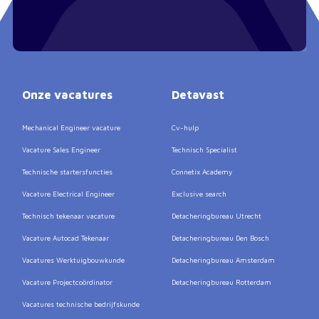
Onze vacatures
Detavast
Mechanical Engineer vacature
Cv-hulp
Vacature Sales Engineer
Technisch Specialist
Technische startersfuncties
Connetix Academy
Vacature Electrical Engineer
Exclusive search
Technisch tekenaar vacature
Detacheringbureau Utrecht
Vacature Autocad Tekenaar
Detacheringbureau Den Bosch
Vacatures Werktuigbouwkunde
Detacheringbureau Amsterdam
Vacature Projectcoördinator
Detacheringbureau Rotterdam
Vacatures technische bedrijfskunde