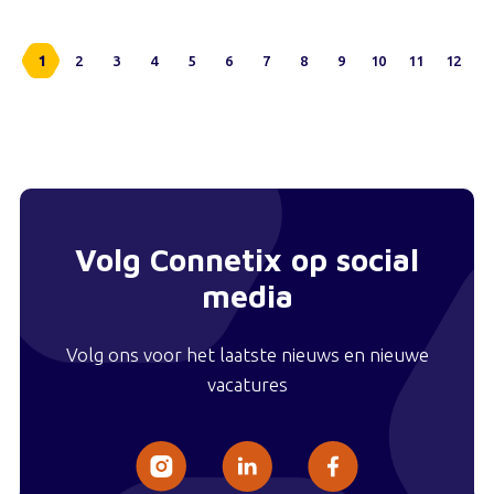
1
2
3
4
5
6
7
8
9
10
11
12
Volg Connetix op social
media
Volg ons voor het laatste nieuws en nieuwe
vacatures