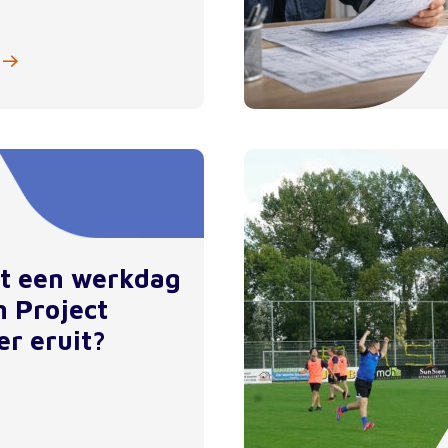
et een werkdag
n Project
er eruit?