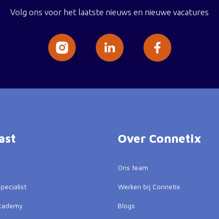
Volg ons voor het laatste nieuws en nieuwe vacatures
ast
Over Connetix
Ons team
pecialist
Werken bij Connetix
Academy
Blogs