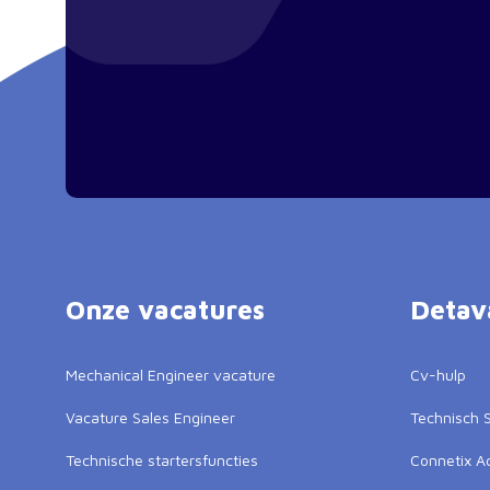
Onze vacatures
Detav
Mechanical Engineer vacature
Cv-hulp
Vacature Sales Engineer
Technisch S
Technische startersfuncties
Connetix 