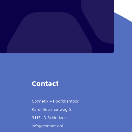
Contact
Connetix – Hoofdkantoor
Karel Doormanweg 5
3115 JD Schiedam
info@connetix.nl