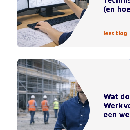
Techni
(en hoe
lees blog
Wat do
Werkvo
een we