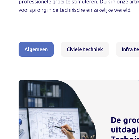
professionele groei te stimuleren. Duik in onze arti
voorsprong in de technische en zakelijke wereld.
Algemeen
Civiele techniek
Infra t
De gro
uitdag