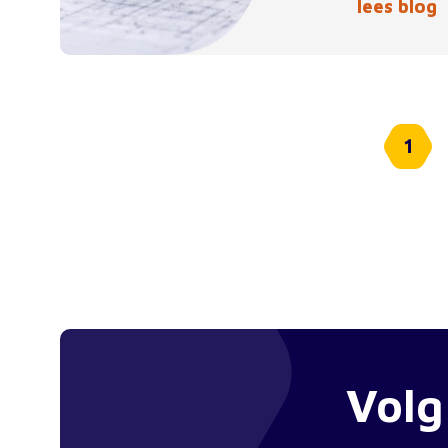
lees blog
1
Volg