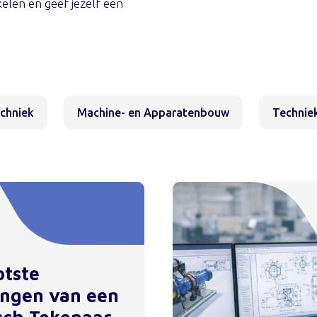
kelen en geef jezelf een
echniek
Machine- en Apparatenbouw
Techniek
otste
ingen van een