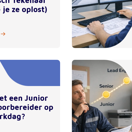
sch Tekenaar
 je ze oplost)
et een Junior
orbereider op
rkdag?