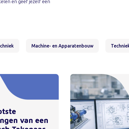
kelen en geef jezelf een
echniek
Machine- en Apparatenbouw
Techniek
otste
ingen van een