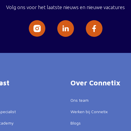
Volg ons voor het laatste nieuws en nieuwe vacatures
ast
Over Connetix
Ons team
pecialist
Werken bij Connetix
Academy
Blogs