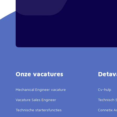
Onze vacatures
Detav
Mechanical Engineer vacature
Cv-hulp
Vacature Sales Engineer
Technisch S
Technische startersfuncties
Connetix 