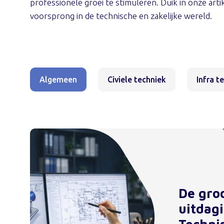
professionele groei te stimuleren. Duik in onze arti
voorsprong in de technische en zakelijke wereld.
Algemeen
Civiele techniek
Infra t
De gro
uitdag