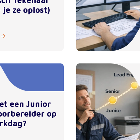
sch Tekenaar
 je ze oplost)
et een Junior
orbereider op
rkdag?