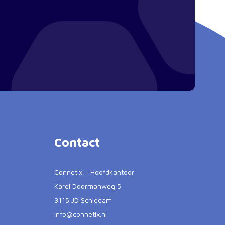
Contact
Connetix – Hoofdkantoor
Karel Doormanweg 5
3115 JD Schiedam
info@connetix.nl