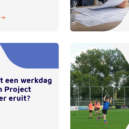
et een werkdag
n Project
er eruit?