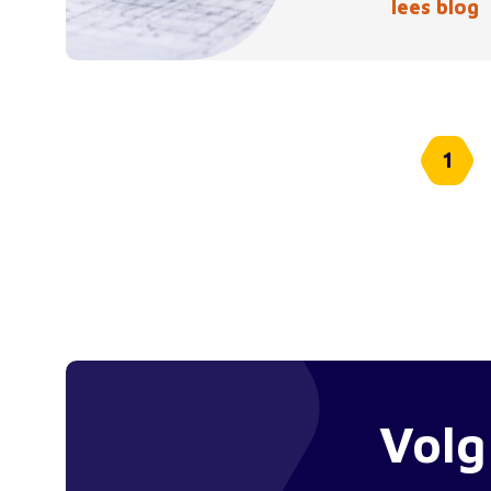
lees blog
1
Volg