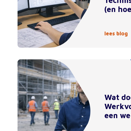
Techni
(en hoe
lees blog
Wat do
Werkvo
een we