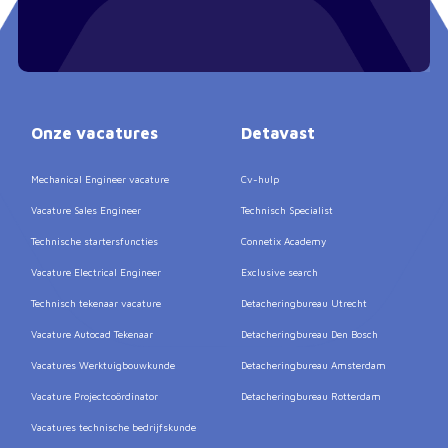
Onze vacatures
Detavast
Mechanical Engineer vacature
Cv-hulp
Vacature Sales Engineer
Technisch Specialist
Technische startersfuncties
Connetix Academy
Vacature Electrical Engineer
Exclusive search
Technisch tekenaar vacature
Detacheringbureau Utrecht
Vacature Autocad Tekenaar
Detacheringbureau Den Bosch
Vacatures Werktuigbouwkunde
Detacheringbureau Amsterdam
Vacature Projectcoördinator
Detacheringbureau Rotterdam
Vacatures technische bedrijfskunde