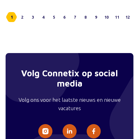
1
2
3
4
5
6
7
8
9
10
11
12
Volg Connetix op social
media
Volg ons voor het laatste nieuws en nieuwe
vacatures