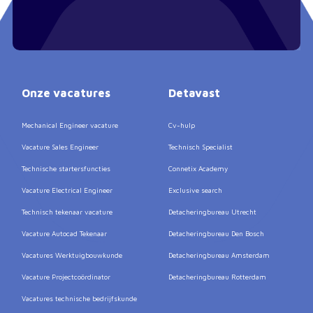
Onze vacatures
Detavast
Mechanical Engineer vacature
Cv-hulp
Vacature Sales Engineer
Technisch Specialist
Technische startersfuncties
Connetix Academy
Vacature Electrical Engineer
Exclusive search
Technisch tekenaar vacature
Detacheringbureau Utrecht
Vacature Autocad Tekenaar
Detacheringbureau Den Bosch
Vacatures Werktuigbouwkunde
Detacheringbureau Amsterdam
Vacature Projectcoördinator
Detacheringbureau Rotterdam
Vacatures technische bedrijfskunde