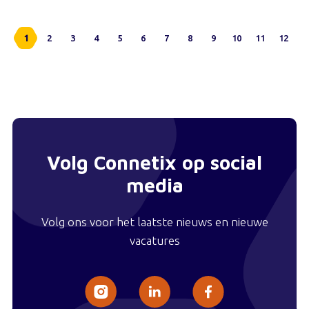
1
2
3
4
5
6
7
8
9
10
11
12
Volg Connetix op social
media
Volg ons voor het laatste nieuws en nieuwe
vacatures