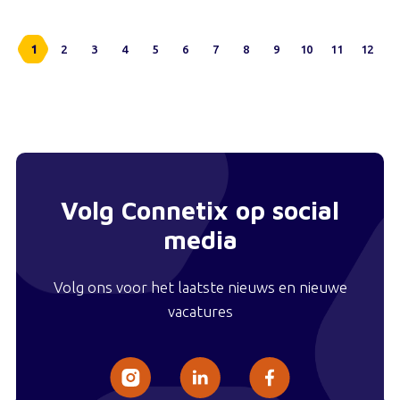
1
2
3
4
5
6
7
8
9
10
11
12
Volg Connetix op social
media
Volg ons voor het laatste nieuws en nieuwe
vacatures