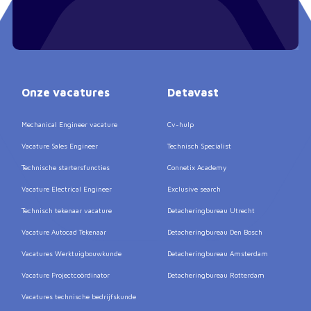
Onze vacatures
Detavast
Mechanical Engineer vacature
Cv-hulp
Vacature Sales Engineer
Technisch Specialist
Technische startersfuncties
Connetix Academy
Vacature Electrical Engineer
Exclusive search
Technisch tekenaar vacature
Detacheringbureau Utrecht
Vacature Autocad Tekenaar
Detacheringbureau Den Bosch
Vacatures Werktuigbouwkunde
Detacheringbureau Amsterdam
Vacature Projectcoördinator
Detacheringbureau Rotterdam
Vacatures technische bedrijfskunde