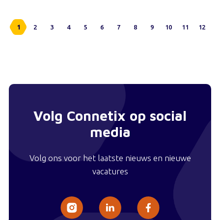
1
2
3
4
5
6
7
8
9
10
11
12
Volg Connetix op social
media
Volg ons voor het laatste nieuws en nieuwe
vacatures