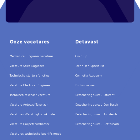
Onze vacatures
Detavast
Mechanical Engineer vacature
Cv-hulp
Vacature Sales Engineer
Technisch Specialist
Technische startersfuncties
Connetix Academy
Vacature Electrical Engineer
Exclusive search
Technisch tekenaar vacature
Detacheringbureau Utrecht
Vacature Autocad Tekenaar
Detacheringbureau Den Bosch
Vacatures Werktuigbouwkunde
Detacheringbureau Amsterdam
Vacature Projectcoördinator
Detacheringbureau Rotterdam
Vacatures technische bedrijfskunde