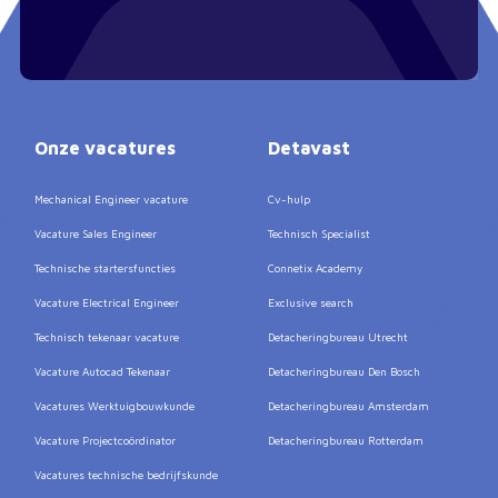
Onze vacatures
Detavast
Mechanical Engineer vacature
Cv-hulp
Vacature Sales Engineer
Technisch Specialist
Technische startersfuncties
Connetix Academy
Vacature Electrical Engineer
Exclusive search
Technisch tekenaar vacature
Detacheringbureau Utrecht
Vacature Autocad Tekenaar
Detacheringbureau Den Bosch
Vacatures Werktuigbouwkunde
Detacheringbureau Amsterdam
Vacature Projectcoördinator
Detacheringbureau Rotterdam
Vacatures technische bedrijfskunde