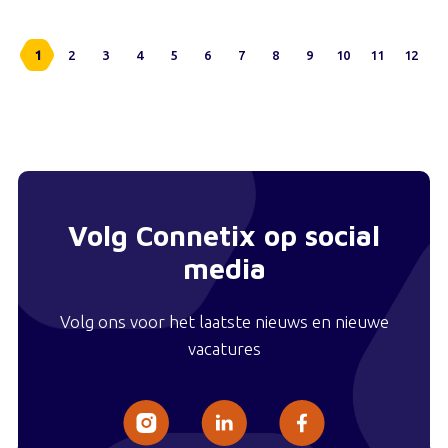
1
2
3
4
5
6
7
8
9
10
11
12
Volg Connetix op social
media
Volg ons voor het laatste nieuws en nieuwe
vacatures