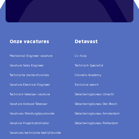
Onze vacatures
Detavast
Mechanical Engineer vacature
Cv-hulp
Vacature Sales Engineer
Technisch Specialist
Technische startersfuncties
Connetix Academy
Vacature Electrical Engineer
Exclusive search
Technisch tekenaar vacature
Detacheringbureau Utrecht
Vacature Autocad Tekenaar
Detacheringbureau Den Bosch
Vacatures Werktuigbouwkunde
Detacheringbureau Amsterdam
Vacature Projectcoördinator
Detacheringbureau Rotterdam
Vacatures technische bedrijfskunde