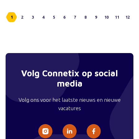
1
2
3
4
5
6
7
8
9
10
11
12
Volg Connetix op social
media
Volg ons voor het laatste nieuws en nieuwe
vacatures