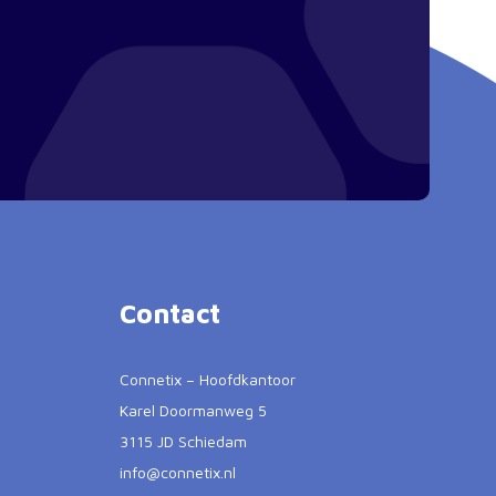
Contact
Connetix – Hoofdkantoor
Karel Doormanweg 5
3115 JD Schiedam
info@connetix.nl