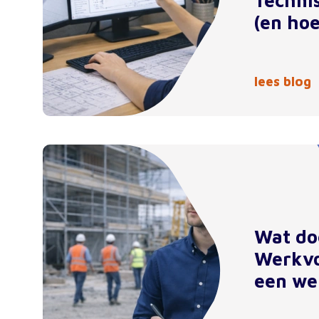
Techni
(en hoe
lees blog
Wat do
Werkvo
een we