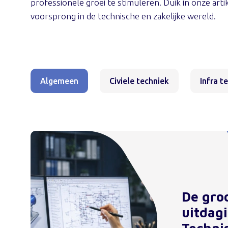
professionele groei te stimuleren. Duik in onze arti
voorsprong in de technische en zakelijke wereld.
Algemeen
Civiele techniek
Infra t
De gro
uitdag