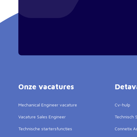
Onze vacatures
Detav
Mechanical Engineer vacature
Cv-hulp
Vacature Sales Engineer
Technisch S
Technische startersfuncties
Connetix 