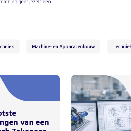
kelen en geef jezelf een
echniek
Machine- en Apparatenbouw
Techniek
otste
ingen van een