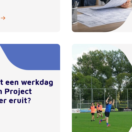
et een werkdag
n Project
er eruit?