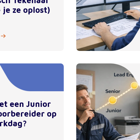
sch Tekenaar
 je ze oplost)
et een Junior
orbereider op
rkdag?