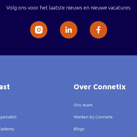
Volg ons voor het laatste nieuws en nieuwe vacatures
ast
Over Connetix
Ons team
pecialist
Werken bij Connetix
Academy
Blogs