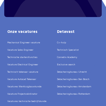
Onze vacatures
Detavast
Mechanical Engineer vacature
Cv-hulp
Vacature Sales Engineer
Technisch Specialist
Technische startersfuncties
Connetix Academy
Vacature Electrical Engineer
Exclusive search
Technisch tekenaar vacature
Detacheringbureau Utrecht
Vacature Autocad Tekenaar
Detacheringbureau Den Bosch
Vacatures Werktuigbouwkunde
Detacheringbureau Amsterdam
Vacature Projectcoördinator
Detacheringbureau Rotterdam
Vacatures technische bedrijfskunde