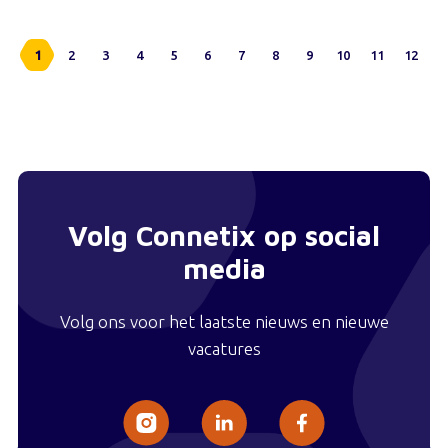
1
2
3
4
5
6
7
8
9
10
11
12
Volg Connetix op social
media
Volg ons voor het laatste nieuws en nieuwe
vacatures