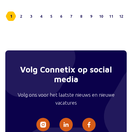
1
2
3
4
5
6
7
8
9
10
11
12
Volg Connetix op social
media
Volg ons voor het laatste nieuws en nieuwe
vacatures