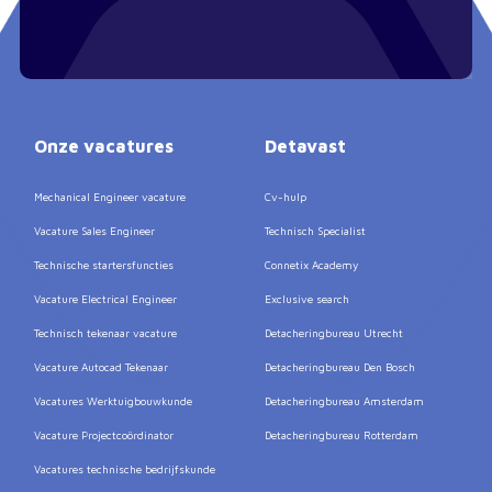
Onze vacatures
Detavast
Mechanical Engineer vacature
Cv-hulp
Vacature Sales Engineer
Technisch Specialist
Technische startersfuncties
Connetix Academy
Vacature Electrical Engineer
Exclusive search
Technisch tekenaar vacature
Detacheringbureau Utrecht
Vacature Autocad Tekenaar
Detacheringbureau Den Bosch
Vacatures Werktuigbouwkunde
Detacheringbureau Amsterdam
Vacature Projectcoördinator
Detacheringbureau Rotterdam
Vacatures technische bedrijfskunde