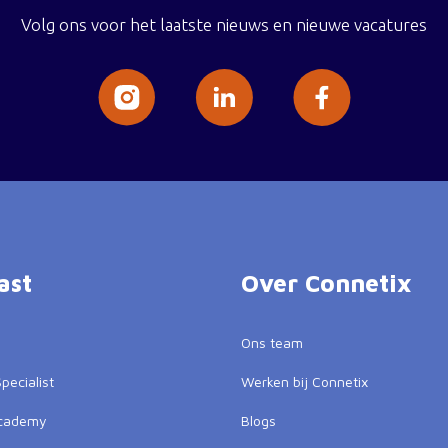
Volg ons voor het laatste nieuws en nieuwe vacatures
ast
Over Connetix
Ons team
pecialist
Werken bij Connetix
Academy
Blogs