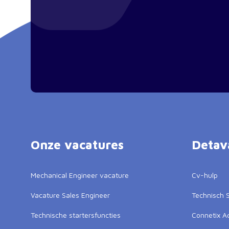
Onze vacatures
Detav
Mechanical Engineer vacature
Cv-hulp
Vacature Sales Engineer
Technisch S
Technische startersfuncties
Connetix 