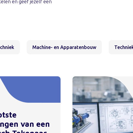
kelen en geef jezelf een
echniek
Machine- en Apparatenbouw
Techniek
otste
ingen van een