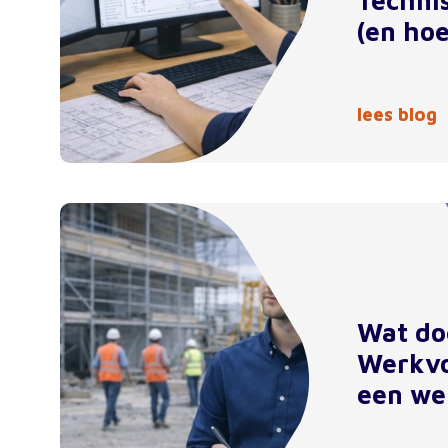
Techni
(en hoe
lees blog
Wat do
Werkvo
een we