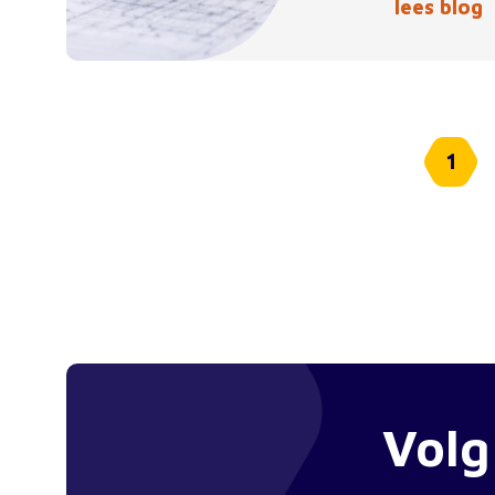
lees blog
1
Volg