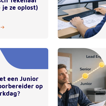
sch Tekenaar
 je ze oplost)
et een Junior
orbereider op
rkdag?