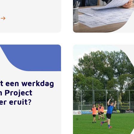
et een werkdag
n Project
er eruit?