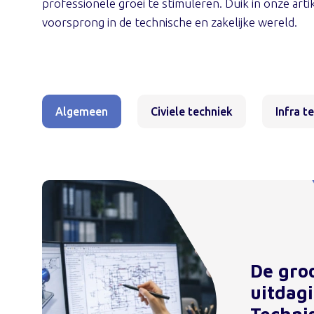
professionele groei te stimuleren. Duik in onze arti
voorsprong in de technische en zakelijke wereld.
Algemeen
Civiele techniek
Infra t
De gro
uitdag