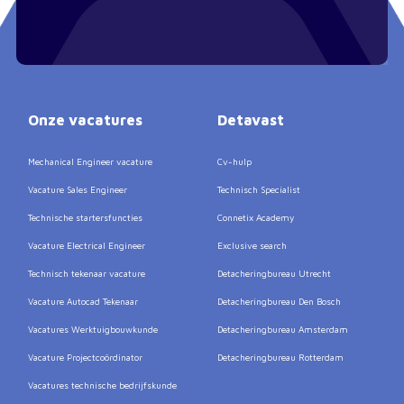
Onze vacatures
Detavast
Mechanical Engineer vacature
Cv-hulp
Vacature Sales Engineer
Technisch Specialist
Technische startersfuncties
Connetix Academy
Vacature Electrical Engineer
Exclusive search
Technisch tekenaar vacature
Detacheringbureau Utrecht
Vacature Autocad Tekenaar
Detacheringbureau Den Bosch
Vacatures Werktuigbouwkunde
Detacheringbureau Amsterdam
Vacature Projectcoördinator
Detacheringbureau Rotterdam
Vacatures technische bedrijfskunde