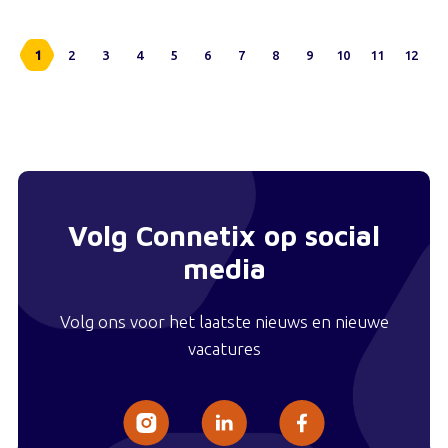
1
2
3
4
5
6
7
8
9
10
11
12
Volg Connetix op social
media
Volg ons voor het laatste nieuws en nieuwe
vacatures