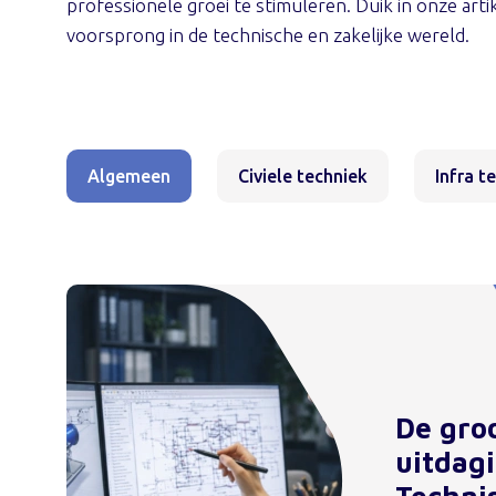
professionele groei te stimuleren. Duik in onze arti
voorsprong in de technische en zakelijke wereld.
Algemeen
Civiele techniek
Infra t
De gro
uitdag