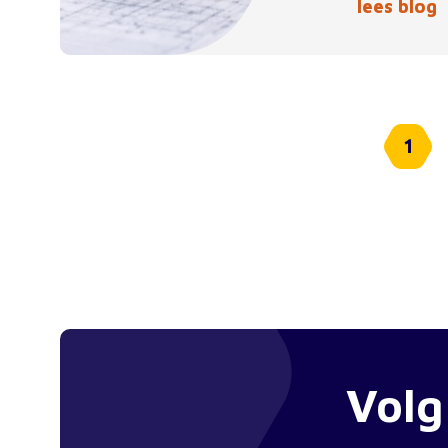
lees blog
1
Volg