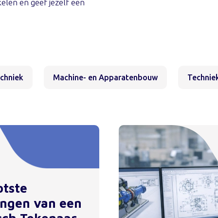
kelen en geef jezelf een
echniek
Machine- en Apparatenbouw
Techniek
otste
ingen van een