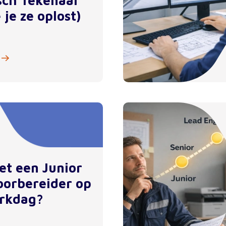
sch Tekenaar
 je ze oplost)
et een Junior
orbereider op
rkdag?