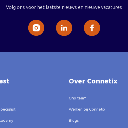
Volg ons voor het laatste nieuws en nieuwe vacatures
ast
Over Connetix
Ons team
pecialist
Werken bij Connetix
Academy
Blogs