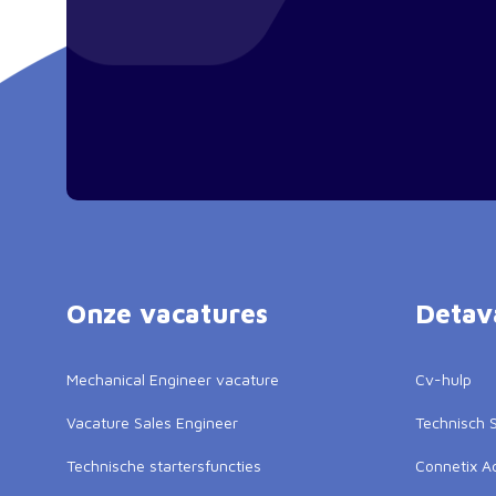
Onze vacatures
Detav
Mechanical Engineer vacature
Cv-hulp
Vacature Sales Engineer
Technisch S
Technische startersfuncties
Connetix 