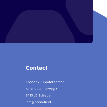
Contact
Connetix – Hoofdkantoor
Karel Doormanweg 5
3115 JD Schiedam
info@connetix.nl