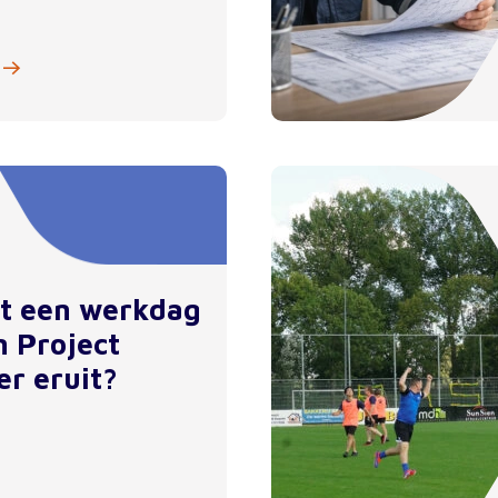
et een werkdag
n Project
er eruit?