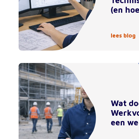
Techni
(en hoe
lees blog
Wat do
Werkvo
een we