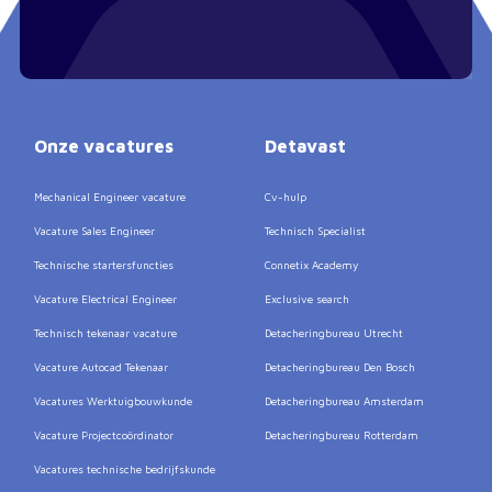
Onze vacatures
Detavast
Mechanical Engineer vacature
Cv-hulp
Vacature Sales Engineer
Technisch Specialist
Technische startersfuncties
Connetix Academy
Vacature Electrical Engineer
Exclusive search
Technisch tekenaar vacature
Detacheringbureau Utrecht
Vacature Autocad Tekenaar
Detacheringbureau Den Bosch
Vacatures Werktuigbouwkunde
Detacheringbureau Amsterdam
Vacature Projectcoördinator
Detacheringbureau Rotterdam
Vacatures technische bedrijfskunde