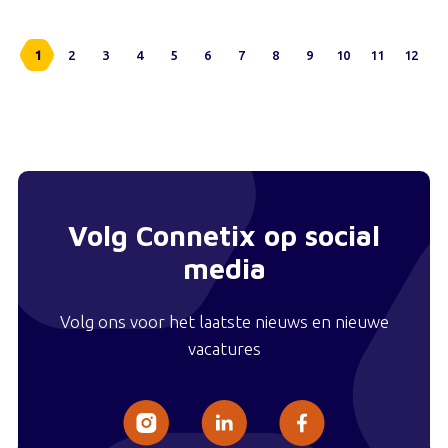
1
2
3
4
5
6
7
8
9
10
11
12
Volg Connetix op social
media
Volg ons voor het laatste nieuws en nieuwe
vacatures