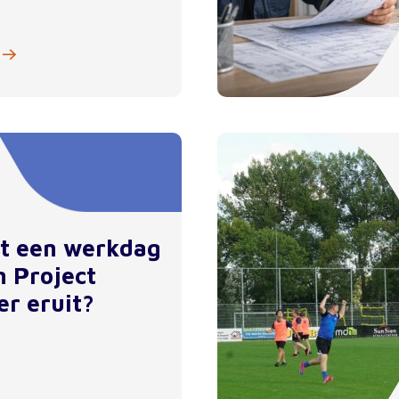
et een werkdag
n Project
er eruit?