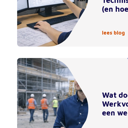
Techni
(en hoe
lees blog
Wat do
Werkvo
een we