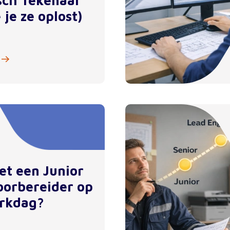
sch Tekenaar
 je ze oplost)
et een Junior
orbereider op
rkdag?