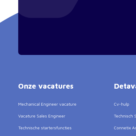
Onze vacatures
Detav
Mechanical Engineer vacature
Cv-hulp
Vacature Sales Engineer
Technisch S
Technische startersfuncties
Connetix 