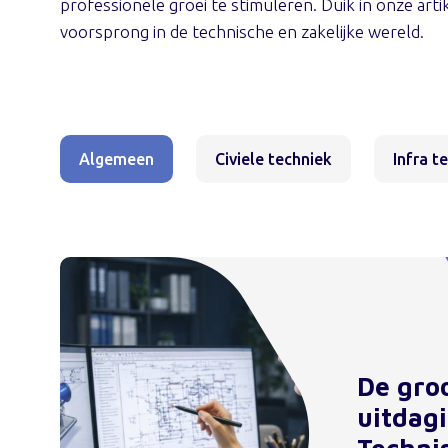
professionele groei te stimuleren. Duik in onze arti
voorsprong in de technische en zakelijke wereld.
Algemeen
Civiele techniek
Infra t
De gro
uitdag