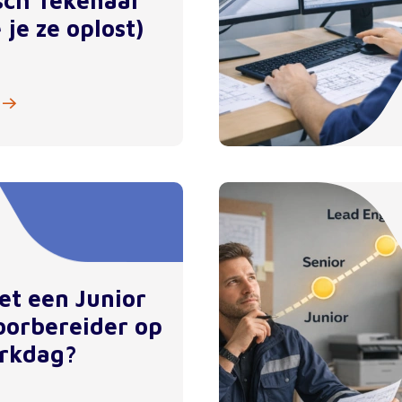
sch Tekenaar
 je ze oplost)
et een Junior
orbereider op
rkdag?