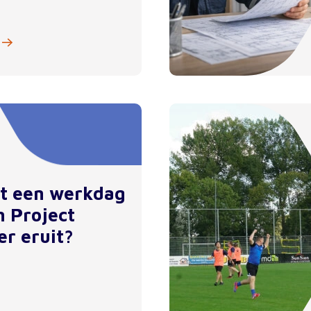
et een werkdag
n Project
er eruit?