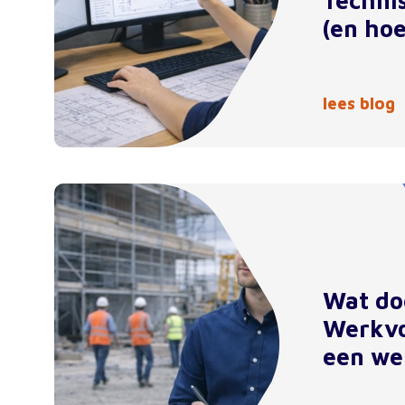
Techni
(en hoe
lees blog
Wat do
Werkvo
een we