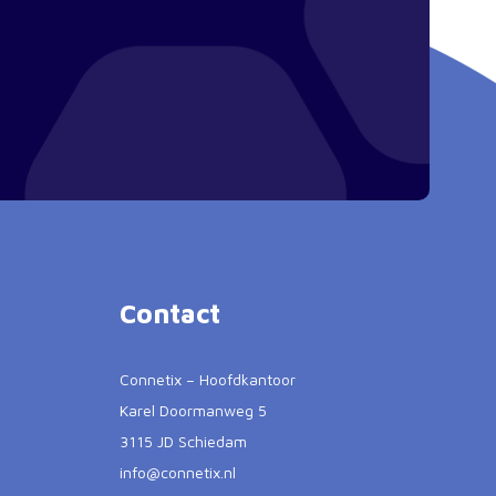
Contact
Connetix – Hoofdkantoor
Karel Doormanweg 5
3115 JD Schiedam
info@connetix.nl