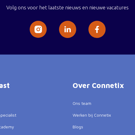
Volg ons voor het laatste nieuws en nieuwe vacatures
ast
Over Connetix
Ons team
pecialist
Werken bij Connetix
Academy
Blogs