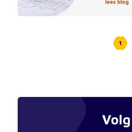
lees blog
1
Volg