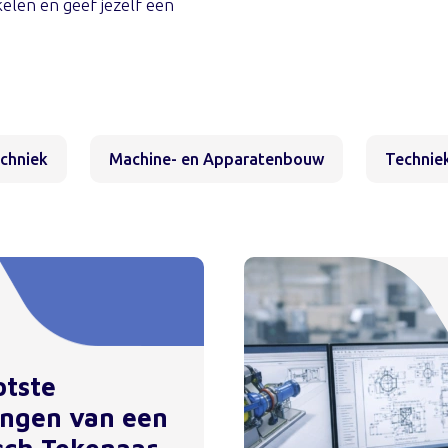
kelen en geef jezelf een
echniek
Machine- en Apparatenbouw
Techniek
otste
ingen van een