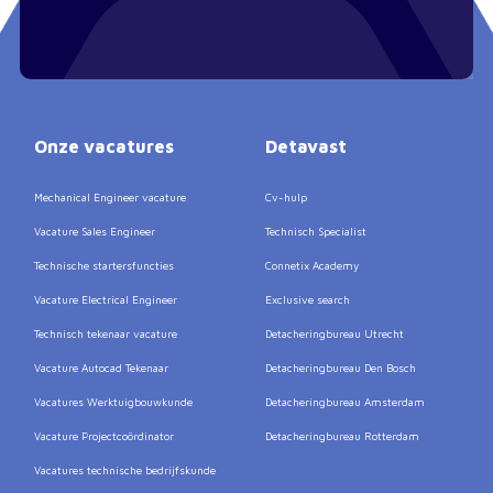
Onze vacatures
Detavast
Mechanical Engineer vacature
Cv-hulp
Vacature Sales Engineer
Technisch Specialist
Technische startersfuncties
Connetix Academy
Vacature Electrical Engineer
Exclusive search
Technisch tekenaar vacature
Detacheringbureau Utrecht
Vacature Autocad Tekenaar
Detacheringbureau Den Bosch
Vacatures Werktuigbouwkunde
Detacheringbureau Amsterdam
Vacature Projectcoördinator
Detacheringbureau Rotterdam
Vacatures technische bedrijfskunde