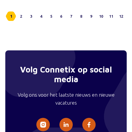
1
2
3
4
5
6
7
8
9
10
11
12
Volg Connetix op social
media
Volg ons voor het laatste nieuws en nieuwe
vacatures