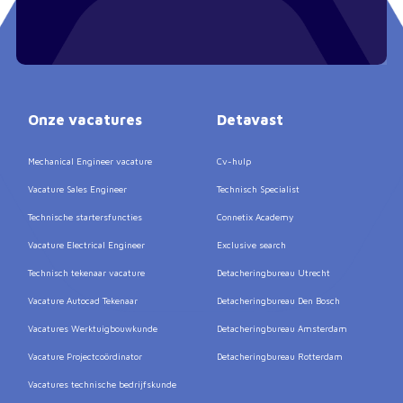
Onze vacatures
Detavast
Mechanical Engineer vacature
Cv-hulp
Vacature Sales Engineer
Technisch Specialist
Technische startersfuncties
Connetix Academy
Vacature Electrical Engineer
Exclusive search
Technisch tekenaar vacature
Detacheringbureau Utrecht
Vacature Autocad Tekenaar
Detacheringbureau Den Bosch
Vacatures Werktuigbouwkunde
Detacheringbureau Amsterdam
Vacature Projectcoördinator
Detacheringbureau Rotterdam
Vacatures technische bedrijfskunde