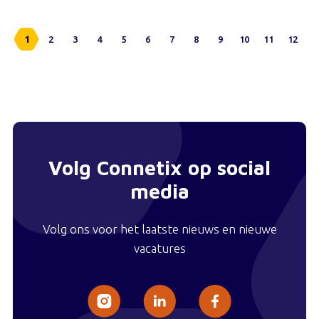
1
2
3
4
5
6
7
8
9
10
11
12
Volg Connetix op social
media
Volg ons voor het laatste nieuws en nieuwe
vacatures