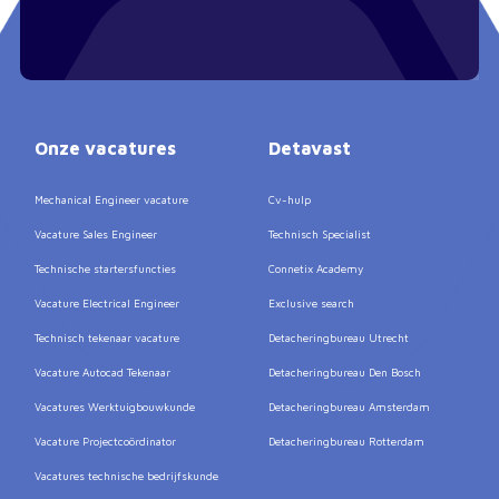
Onze vacatures
Detavast
Mechanical Engineer vacature
Cv-hulp
Vacature Sales Engineer
Technisch Specialist
Technische startersfuncties
Connetix Academy
Vacature Electrical Engineer
Exclusive search
Technisch tekenaar vacature
Detacheringbureau Utrecht
Vacature Autocad Tekenaar
Detacheringbureau Den Bosch
Vacatures Werktuigbouwkunde
Detacheringbureau Amsterdam
Vacature Projectcoördinator
Detacheringbureau Rotterdam
Vacatures technische bedrijfskunde