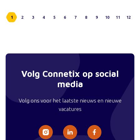
1
2
3
4
5
6
7
8
9
10
11
12
Volg Connetix op social
media
Volg ons voor het laatste nieuws en nieuwe
vacatures